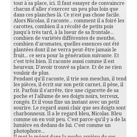
tout à sa place, ici. Il faut essayer de convaincre
chacun d'aller s'exercer un peu plus loin que
dans ces planches-là. Ce n'est pas chose facile.
Alors Nicolas, il raconte... comment il a foiré les
carottes, combien il a récolté de petits pois
jusqu'à très tard, à la lueur de sa frontale...
combien de variétés différentes de menthe,
combien d'aromates, quelles essences ont été
plantées dont il ne verra peut-être jamais le
fruit... ce sera pour la génération suivante. Et
c'est très bien. Il raconte aussi comme il est
heureux. D'avoir trouvé sa place. Et de ne rien
vouloir de plus.
Pendant qu'il raconte, il trie son mesclun, il tend
les pièces, il écrit sur son petit carnet, il pèse, il
rit. Parfois il s'arrête, tire une cigarette de sa
poche et l'allume de ses doigts noirs, terreux,
rongés. Et il vous fixe un instant avec un petit
sourire. Le regard aussi clair que ses doigts sont
charbonneux. Il a le regard bleu, Nicolas. Bleu
comme on en voit peu. C'est parce-qu'il y a de la
lumière en dedans de lui. C'est comme un
photophore...
Il met le mégot dans la poche arrière de ses