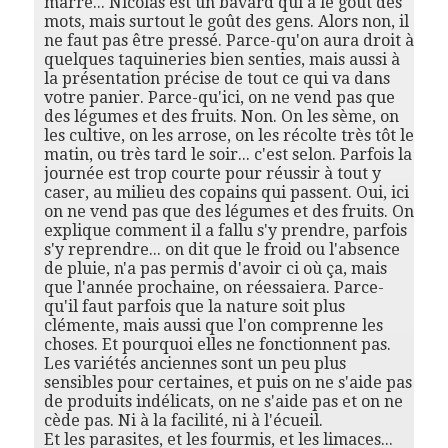
marre... Nicolas est un bavard qui a le goût des
mots, mais surtout le goût des gens. Alors non, il
ne faut pas être pressé. Parce-qu'on aura droit à
quelques taquineries bien senties, mais aussi à
la présentation précise de tout ce qui va dans
votre panier. Parce-qu'ici, on ne vend pas que
des légumes et des fruits. Non. On les sème, on
les cultive, on les arrose, on les récolte très tôt le
matin, ou très tard le soir... c'est selon. Parfois la
journée est trop courte pour réussir à tout y
caser, au milieu des copains qui passent. Oui, ici
on ne vend pas que des légumes et des fruits. On
explique comment il a fallu s'y prendre, parfois
s'y reprendre... on dit que le froid ou l'absence
de pluie, n'a pas permis d'avoir ci où ça, mais
que l'année prochaine, on réessaiera. Parce-
qu'il faut parfois que la nature soit plus
clémente, mais aussi que l'on comprenne les
choses. Et pourquoi elles ne fonctionnent pas.
Les variétés anciennes sont un peu plus
sensibles pour certaines, et puis on ne s'aide pas
de produits indélicats, on ne s'aide pas et on ne
cède pas. Ni à la facilité, ni à l'écueil.
Et les parasites, et les fourmis, et les limaces...