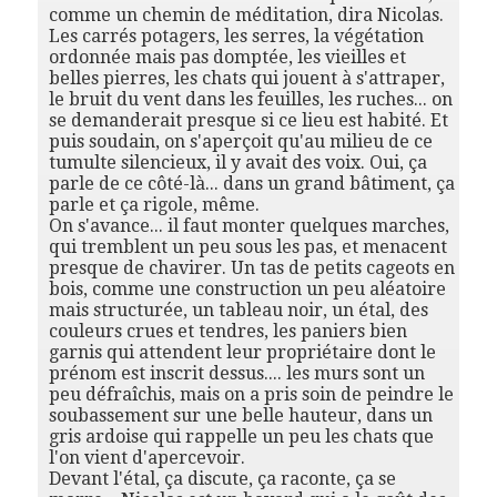
comme un chemin de méditation, dira Nicolas.
Les carrés potagers, les serres, la végétation
ordonnée mais pas domptée, les vieilles et
belles pierres, les chats qui jouent à s'attraper,
le bruit du vent dans les feuilles, les ruches... on
se demanderait presque si ce lieu est habité. Et
puis soudain, on s'aperçoit qu'au milieu de ce
tumulte silencieux, il y avait des voix. Oui, ça
parle de ce côté-là... dans un grand bâtiment, ça
parle et ça rigole, même.
On s'avance... il faut monter quelques marches,
qui tremblent un peu sous les pas, et menacent
presque de chavirer. Un tas de petits cageots en
bois, comme une construction un peu aléatoire
mais structurée, un tableau noir, un étal, des
couleurs crues et tendres, les paniers bien
garnis qui attendent leur propriétaire dont le
prénom est inscrit dessus.... les murs sont un
peu défraîchis, mais on a pris soin de peindre le
soubassement sur une belle hauteur, dans un
gris ardoise qui rappelle un peu les chats que
l'on vient d'apercevoir.
Devant l'étal, ça discute, ça raconte, ça se